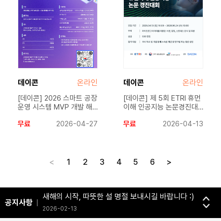
데이콘
온라인
데이콘
온라인
[데이콘] 2026 스마트 공장
[데이콘] 제 5회 ETRI 휴먼
운영 시스템 MVP 개발 해
이해 인공지능 논문경진대
커톤 (~5/13)
회(~6/24)
무료
2026-04-27
무료
2026-04-13
<
1
2
3
4
5
6
>
‘굿-Job.Ai’ 전면 개편 및 공식 런칭 안내
2026-04-24
새해의 시작, 따뜻한 설 명절 보내시길 바랍니다 :)
공지사항
2026-02-13