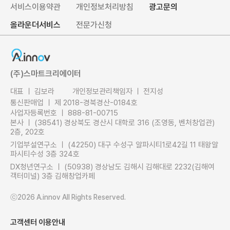
2026년, 병오년(丙午年) 새해 복 많이 받으세요!
서비스이용약관
개인정보처리방침
광고문의
2025-12-31
올라운더서비스
전문가신청
행복하고 풍성한 추석 연휴 보내세요.
2025-10-01
[EVENT] 에이이노브 초성게임 이벤트 당첨자 발표
(주)스마트크리에이터
2025-01-31
대표 ㅣ 김보라
개인정보관리책임자 ㅣ 전지성
통신판매업 ㅣ 제 2018-경북경산-0184호
사업자등록번호 ㅣ 888-81-00715
본사 ㅣ (38541) 경상북도 경산시 대학로 316 (조영동, 벤처창업관)
2층, 202호
기업부설연구소 ㅣ (42250) 대구 수성구 알파시티1로42길 11 태왕알
파시티수성 3층 324호
DX청년연구소 ㅣ (50938) 경상남도 김해시 김해대로 2232(김해여
객터미널) 3층 김해창업카페
ⓒ2026 A.innov All Rights Reserved.
고객센터 이용안내