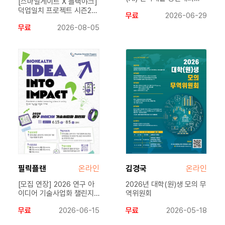
[스마일게이트 X 블랙야크]
(4th JUMP AI fourth.py)
덕업일치 프로젝트 시즌2
무료
2026-06-29
예선 ( ~ 8/7 16:00)
문화예술 편 참가자 모집
무료
2026-08-05
(~7/19)
필릭플랜
온라인
김경국
온라인
[모집 연장] 2026 연구 아
​2026년 대학(원)생 모의 무
이디어 기술사업화 챌린지
역위원회
(~8/5[수])
무료
2026-06-15
무료
2026-05-18