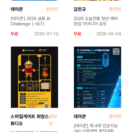
데이콘
온라인
김민규
온라인
[데이콘] 2026 금융 AI
2026 오늘전통 청년 예비
Challenge (~9/7)
창업 아이디어 공모
무료
2026-07-13
무료
2026-06-04
스마일게이트 희망스
온라
데이콘
온라인
튜디오
인
[데이콘] 제 4회 인공지능
(AI) 신약개발 경진대회