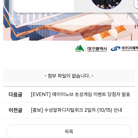
- 첨부 파일이 없습니다. -
다음글
[EVENT] 에이이노브 초성게임 이벤트 당첨자 발표
이전글
[홍보] 수성알파디지털위크 2일차 (10/15) 안내
목록
‘굿-Job.Ai’ 전면 개편 및 공식 런칭 안내