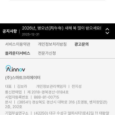
2026-04-24
새해의 시작, 따뜻한 설 명절 보내시길 바랍니다 :)
2026-02-13
2026년, 병오년(丙午年) 새해 복 많이 받으세요!
공지사항
2025-12-31
행복하고 풍성한 추석 연휴 보내세요.
서비스이용약관
개인정보처리방침
광고문의
2025-10-01
올라운더서비스
전문가신청
[EVENT] 에이이노브 초성게임 이벤트 당첨자 발표
2025-01-31
(주)스마트크리에이터
대표 ㅣ 김보라
개인정보관리책임자 ㅣ 전지성
통신판매업 ㅣ 제 2018-경북경산-0184호
사업자등록번호 ㅣ 888-81-00715
본사 ㅣ (38541) 경상북도 경산시 대학로 316 (조영동, 벤처창업관)
2층, 202호
기업부설연구소 ㅣ (42250) 대구 수성구 알파시티1로42길 11 태왕알