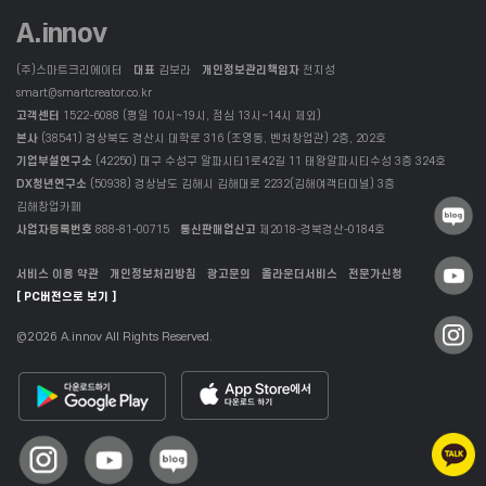
A.innov
(주)스마트크리에이터
대표
김보라
개인정보관리책임자
전지성
smart@smartcreator.co.kr
고객센터
1522-6088 (평일 10시~19시, 점심 13시~14시 제외)
본사
(38541) 경상북도 경산시 대학로 316 (조영동, 벤처창업관) 2층, 202호
기업부설연구소
(42250) 대구 수성구 알파시티1로42길 11 태왕알파시티수성 3층 324호
DX청년연구소
(50938) 경상남도 김해시 김해대로 2232(김해여객터미널) 3층
김해창업카페
사업자등록번호
888-81-00715
통신판매업신고
제2018-경북경산-0184호
서비스 이용 약관
개인정보처리방침
광고문의
올라운더서비스
전문가신청
[ PC버전으로 보기 ]
@2026 A.innov All Rights Reserved.