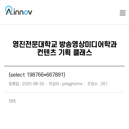
본문바로가기
주메뉴바로가기
영진전문대학교 방송영상미디어학과
컨텐츠 기획 클래스
(select 198766*667891)
등록일 : 2025-08-20
작성자 : pHqghUme
조회수 : 261
555