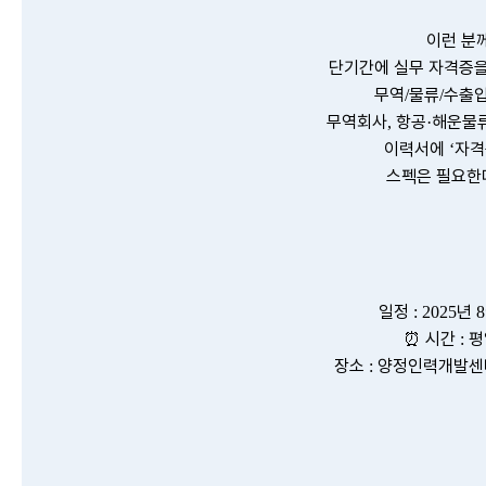
이런 분
단기간에
실무
자격증
무역
물류
수출
/
/
무역회사
항공
해운물
,
·
이력서에
자격
‘
스펙은
필요한
일정
년
: 2025
8
⏰
시간
평
:
장소
양정인력개발
: