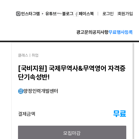
인스타그램
유튜브
블로그
페이스북
로그인
회원가입
광고문의
공지사항
무료행사등록
클래스｜취업
[국비지원] 국제무역사&무역영어 자격증
단기속성반!
양정인력개발센터
무료
결제금액
모집마감