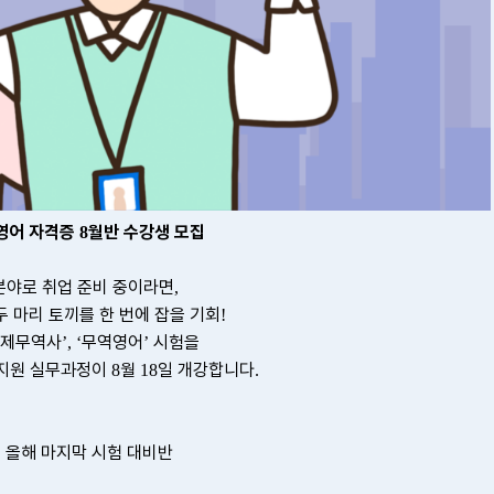
영어
자격증
월반 수강생 모집
8
분야로 취업 준비 중이라면
,
두
마리
토끼를
한
번에
잡을
기회
!
국제무역사
무역영어
시험을
’, ‘
’
지원
실무과정이
월
일
개강합니다
8
18
.
올해 마지막 시험 대비반
,