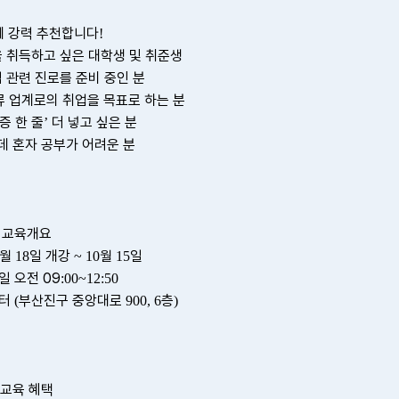
께 강력 추천합니다
!
을
취득하고
싶은
대학생
및
취준생
입
관련
진로를
준비
중인
분
류
업계로의
취업을
목표로
하는
분
증
한
줄
더
넣고
싶은
분
’
데
혼자
공부가
어려운
분
교육개요
월
일 개강
월
일
18
~ 10
15
일 오전 09
:00~12:50
센터
부산진구 중앙대로
층
(
900, 6
)
교육 혜택