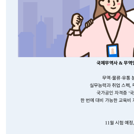
국제무역사
무역
&
무역
물류
유통 
·
·
실무능력과 취업
스펙
,
국가공인
자격증
‘
한
번에
대비 가능한
교육비 
️
월 시험 예정
11