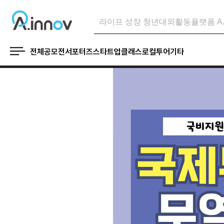
전체
공모전
서포터즈
스타트업
클래스
로컬투어
기타