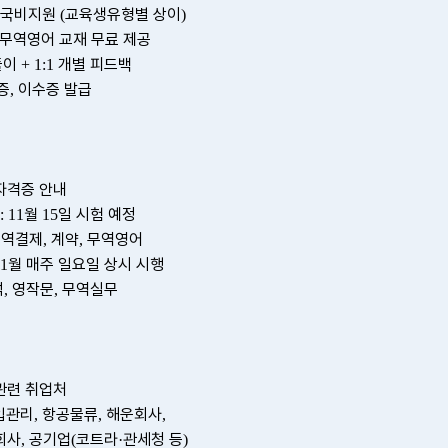
국비지원
교육생유형별 상이
(
)
무역영어 교재 무료 제공
풀이
개별 피드백
+ 1:1
증
이수증 발급
,
자격증 안내
월
일 시험 예정
: 11
15
무역결제
계약
무역영어
,
,
월 매주 일요일 상시 시행
11
석
영작문
무역실무
,
,
관련 취업처
입관리
항공물류
해운회사
,
,
,
회사
공기업
코트라
관세청 등
,
(
·
)