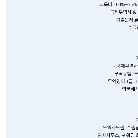
교육비
100%~55%
국제무역사
&
기출문제 
수료
국제무역사
-
무역규범
·
,
무역영어
급
-
1
: 
영문해
·
무역사무원
수출
,
관세사무소
포워딩 
,