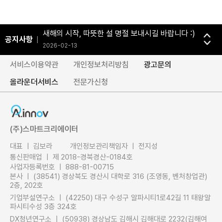
‘굿-Job.Ai’ 전면 개편 및 공식 런칭 안내
2026-04-24
새해의 시작, 따뜻한 설 명절 보내시길 바랍니다 :)
공지사항
2026-02-13
2026년, 병오년(丙午年) 새해 복 많이 받으세요!
서비스이용약관
개인정보처리방침
광고문의
2025-12-31
올라운더서비스
전문가신청
행복하고 풍성한 추석 연휴 보내세요.
2025-10-01
[EVENT] 에이이노브 초성게임 이벤트 당첨자 발표
(주)스마트크리에이터
2025-01-31
대표 ㅣ 김보라
개인정보관리책임자 ㅣ 전지성
통신판매업 ㅣ 제 2018-경북경산-0184호
사업자등록번호 ㅣ 888-81-00715
본사 ㅣ (38541) 경상북도 경산시 대학로 316 (조영동, 벤처창업관)
2층, 202호
기업부설연구소 ㅣ (42250) 대구 수성구 알파시티1로42길 11 태왕알
파시티수성 3층 324호
DX청년연구소 ㅣ (50938) 경상남도 김해시 김해대로 2232(김해여