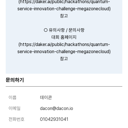
(
https://daker.ai/public/hackathons/quantum-
service-innovation-challenge-megazonecloud
)
참고
○ 유의사항 / 문의사항
대회 홈페이지
(
https://daker.ai/public/hackathons/quantum-
service-innovation-challenge-megazonecloud
)
참고
문의하기
이름
데이콘
이메일
dacon@dacon.io
전화번호
01042931041