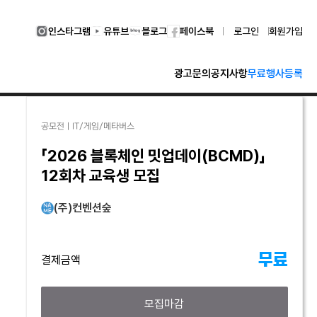
인스타그램
유튜브
블로그
페이스북
로그인
회원가입
광고문의
공지사항
무료행사등록
공모전｜IT/게임/메타버스
「2026 블록체인 밋업데이(BCMD)」
12회차 교육생 모집
(주)컨벤션숲
무료
결제금액
모집마감