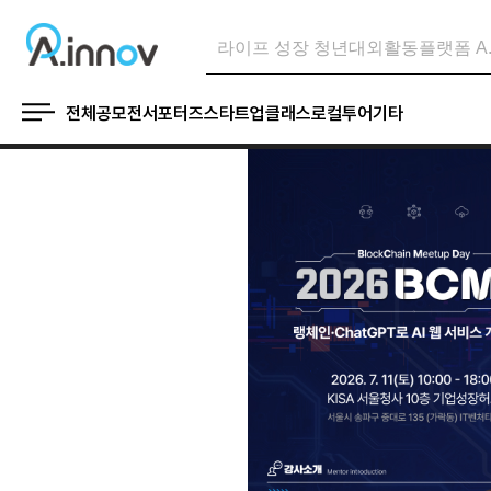
전체
공모전
서포터즈
스타트업
클래스
로컬투어
기타