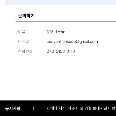
문의하기
이름
운영사무국
이메일
conventionsoop@gmail.com
전화번호
070-5153-3113
‘굿-Job.Ai’ 전면 개편 및 공식 런칭 안내
새해의 시작, 따뜻한 설 명절 보내시길 바랍니
공지사항