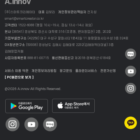
A.innov
(주)스마트크리에이터
대표
김보라
개인정보관리책임자
전지성
smart@smartcreator.co.kr
고객센터
1522-6088 (평일 10시~19시, 점심 13시~14시 제외)
본사
(38541) 경상북도 경산시 대학로 316 (조영동, 벤처창업관) 2층, 202호
기업부설연구소
(42250) 대구 수성구 알파시티1로42길 11 태왕알파시티수성 3층 324호
DX청년연구소
(50938) 경상남도 김해시 김해대로 2232(김해여객터미널) 3층
김해창업카페
사업자등록번호
888-81-00715
통신판매업신고
제2018-경북경산-0184호
서비스 이용 약관
개인정보처리방침
광고문의
올라운더서비스
전문가신청
[ PC버전으로 보기 ]
@2026 A.innov All Rights Reserved.