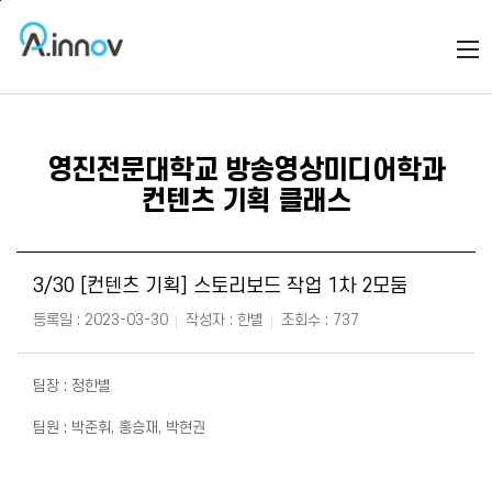
본문바로가기
주메뉴바로가기
영진전문대학교 방송영상미디어학과
컨텐츠 기획 클래스
3/30 [컨텐츠 기획] 스토리보드 작업 1차 2모둠
등록일 : 2023-03-30
작성자 : 한별
조회수 : 737
팀장 : 정한별
팀원 : 박준휘, 홍승재, 박현권